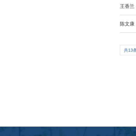
王香兰
陈文康
共13