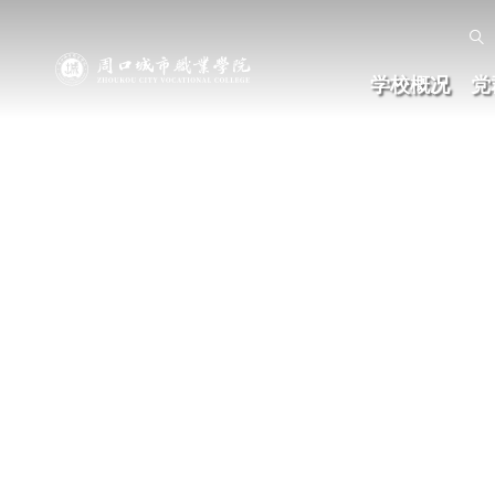

学校概况
党