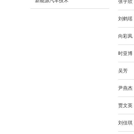
新能源汽车技术
张宇欣
刘鹤瑶
向彩凤
时亚博
吴芳
尹燕杰
贾文英
刘佳琪