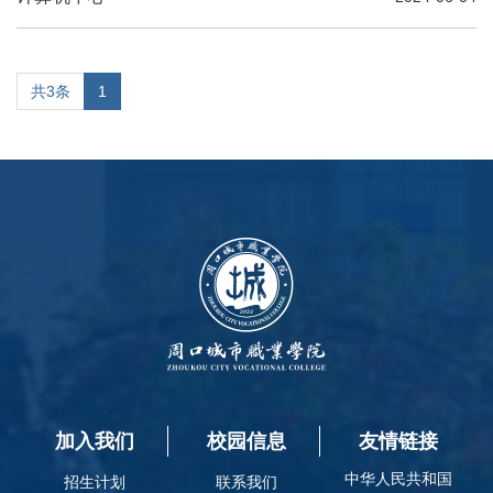
共3条
1
加入我们
校园信息
友情链接
中华人民共和国
招生计划
联系我们