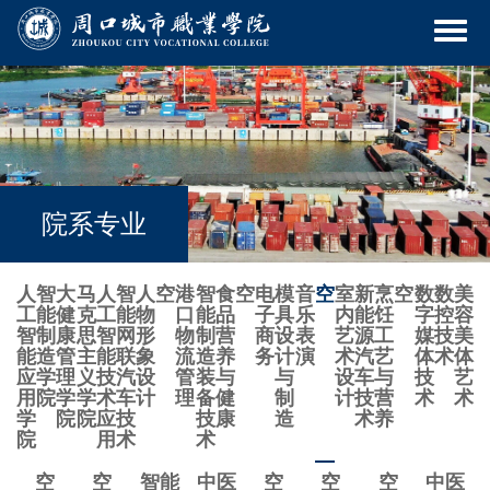
院系专业
人
智
大
马
人
智
人
空
港
智
食
空
电
模
音
空
室
新
烹
空
数
数
美
工
能
健
克
工
能
物
口
能
品
子
具
乐
内
能
饪
字
控
容
智
制
康
思
智
网
形
物
制
营
商
设
表
艺
源
工
媒
技
美
能
造
管
主
能
联
象
流
造
养
务
计
演
术
汽
艺
体
术
体
应
学
理
义
技
汽
设
管
装
与
与
设
车
与
技
艺
用
院
学
学
术
车
计
理
备
健
制
计
技
营
术
术
学
院
院
应
技
技
康
造
术
养
院
用
术
术
空
空
智能
中医
空
空
空
中医